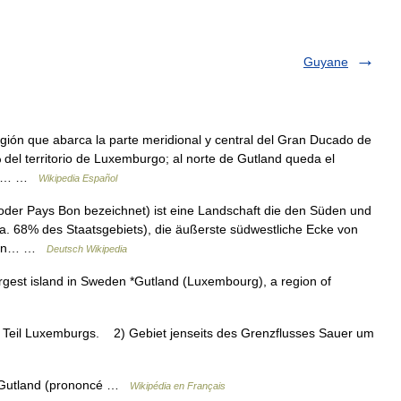
Guyane
ión que abarca la parte meridional y central del Gran Ducado de
del territorio de Luxemburgo; al norte de Gutland queda el
Gran… …
Wikipedia Español
oder Pays Bon bezeichnet) ist eine Landschaft die den Süden und
. 68% des Staatsgebiets), die äußerste südwestliche Ecke von
ichen… …
Deutsch Wikipedia
rgest island in Sweden *Gutland (Luxembourg), a region of
 Teil Luxemburgs. 2) Gebiet jenseits des Grenzflusses Sauer um
Le Gutland (prononcé …
Wikipédia en Français