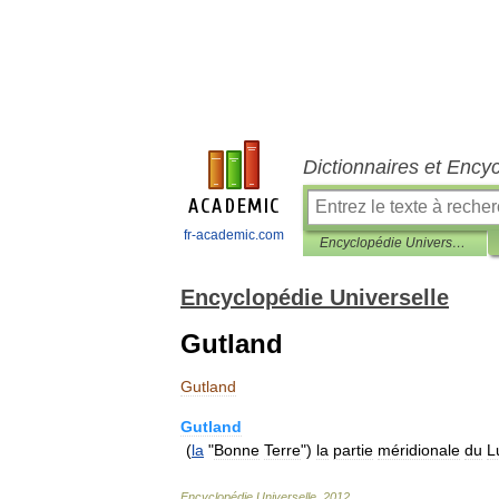
Dictionnaires et Ency
fr-academic.com
Encyclopédie Universelle
Encyclopédie Universelle
Gutland
Gutland
Gutland
(
la
"
Bonne
Terre
")
la
partie
méridionale
du
L
Encyclopédie
Universelle
.
2012
.