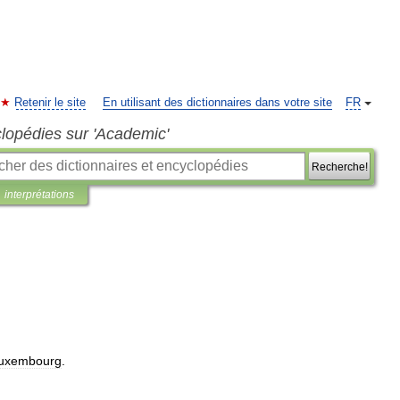
Retenir le site
En utilisant des dictionnaires dans votre site
FR
clopédies sur 'Academic'
Recherche!
interprétations
uxembourg
.