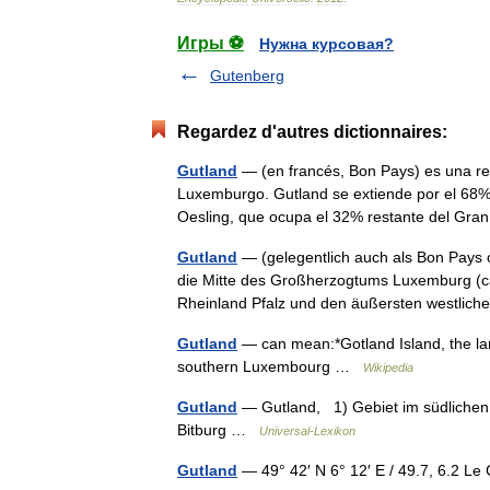
Игры ⚽
Нужна курсовая?
Gutenberg
Regardez d'autres dictionnaires:
Gutland
— (en francés, Bon Pays) es una reg
Luxemburgo. Gutland se extiende por el 68% 
Oesling, que ocupa el 32% restante del 
Gutland
— (gelegentlich auch als Bon Pays 
die Mitte des Großherzogtums Luxemburg (ca
Rheinland Pfalz und den äußersten westl
Gutland
— can mean:*Gotland Island, the la
southern Luxembourg …
Wikipedia
Gutland
— Gutland, 1) Gebiet im südlichen
Bitburg …
Universal-Lexikon
Gutland
— 49° 42′ N 6° 12′ E / 49.7, 6.2 