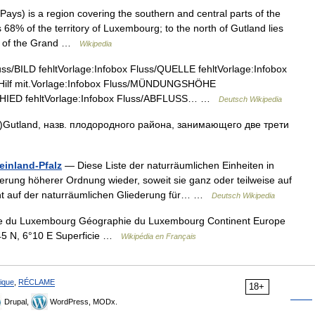
Pays) is a region covering the southern and central parts of the
% of the territory of Luxembourg; to the north of Gutland lies
2% of the Grand …
Wikipedia
ss/BILD fehltVorlage:Infobox Fluss/QUELLE fehltVorlage:Infobox
 Hilf mit.Vorlage:Infobox Fluss/MÜNDUNGSHÖHE
CHIED fehltVorlage:Infobox Fluss/ABFLUSS… …
Deutsch Wikipedia
)Gutland, назв. плодородного района, занимающего две трети
einland-Pfalz
— Diese Liste der naturräumlichen Einheiten in
derung höherer Ordnung wieder, soweit sie ganz oder teilweise auf
uht auf der naturräumlichen Gliederung für… …
Deutsch Wikipedia
 du Luxembourg Géographie du Luxembourg Continent Europe
45 N, 6°10 E Superficie …
Wikipédia en Français
ique
,
RÉCLAME
18+
Drupal,
WordPress, MODx.