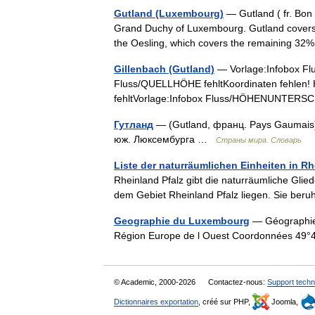
Gutland (Luxembourg)
— Gutland ( fr. Bon 
Grand Duchy of Luxembourg. Gutland covers 68
the Oesling, which covers the remaining 3
Gillenbach (Gutland)
— Vorlage:Infobox Flu
Fluss/QUELLHÖHE fehltKoordinaten fehlen!
fehltVorlage:Infobox Fluss/HÖHENUNTERS
Гутланд
— (Gutland, франц. Pays Gaumais
юж. Люксембурга …
Страны мира. Словарь
Liste der naturräumlichen Einheiten in Rh
Rheinland Pfalz gibt die naturräumliche Glie
dem Gebiet Rheinland Pfalz liegen. Sie ber
Geographie du Luxembourg
— Géographie
Région Europe de l Ouest Coordonnées 49°
© Academic, 2000-2026
Contactez-nous:
Support techn
Dictionnaires exportation
, créé sur PHP,
Joomla,